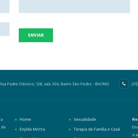
Rua Padre Odorico, 128, sala 304, Bairro São Pedro - BH/MG
(31
ta
Home
Sexualidade
Re
a de
Env
Enylda Motta
Terapia de Família e Casal
o 