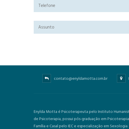
contato@enyldamotta.com.br
Enylda Motta é Psicoterapeuta pelo Instituto Humanis
de Psicoterapia, possui pós-graduação em Psicoterapi
Família e Casal pelo IEC e especialização em Sexologia