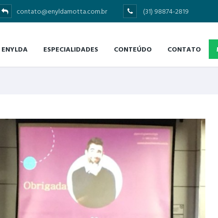
contato@enyldamotta.com.br
(31) 98874-2819
ENYLDA
ESPECIALIDADES
CONTEÚDO
CONTATO