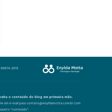
) 98874-2819
ceba o conteúdo do blog em primeira mão.
ie um e-mail para
contato@enyldamotta.com.br
com
assunto "conteúdo".