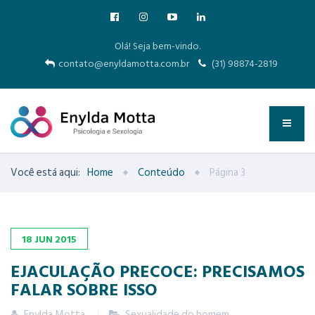
Olá! Seja bem-vindo.
contato@enyldamotta.com.br
(31) 98874-2819
Você está aqui:
Home
Conteúdo
Página 3
18
JUN
2015
EJACULAÇÃO PRECOCE: PRECISAMOS
FALAR SOBRE ISSO
Enylda Motta
Sexualidade do homem