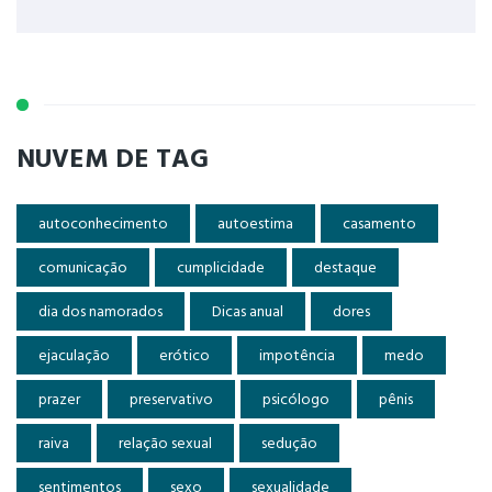
NUVEM DE TAG
autoconhecimento
autoestima
casamento
comunicação
cumplicidade
destaque
dia dos namorados
Dicas anual
dores
ejaculação
erótico
impotência
medo
prazer
preservativo
psicólogo
pênis
raiva
relação sexual
sedução
sentimentos
sexo
sexualidade